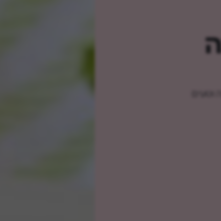
ה
 וטעים