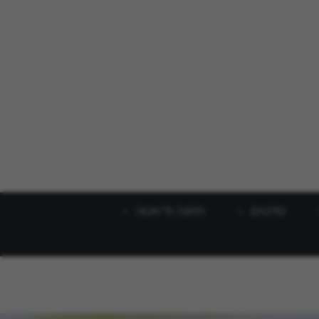
סלטים
תזונה ודיאטה