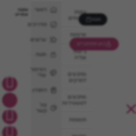
ראשי
עקבו
עוגות
אחרינו
וקינוחים
חנות
מדריכים
ארוחות
ערוצים
כאן מתחברים
בישול
חנות
וצליה
הסיפור
מתכונים
שלי
למרקים
המגזין
מתכונים
לפשטידות
צור
קשר
תוספות