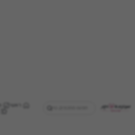
ראשי
מ