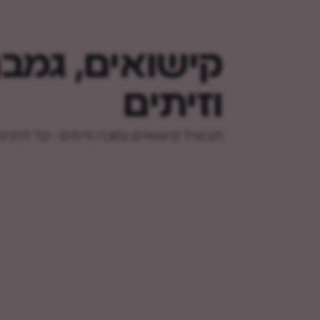
קישואים, גמב
וזיתים
תבשיל קישואים, גמבה וזיתים - קל להכנה