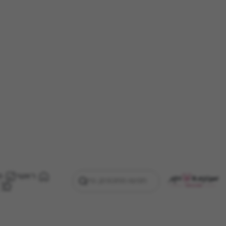
ראשי
מ