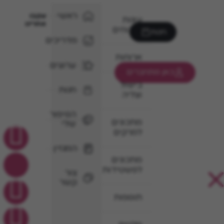
ראשי
עקבו
עוגות
אחרינו
וקינוחים
חנות
מדריכים
ארוחות
ערוצים
כאן מתחברים
בישול
חנות
וצליה
הסיפור
מתכונים
שלי
למרקים
המגזין
מתכונים
לפשטידות
צור
קשר
תוספות