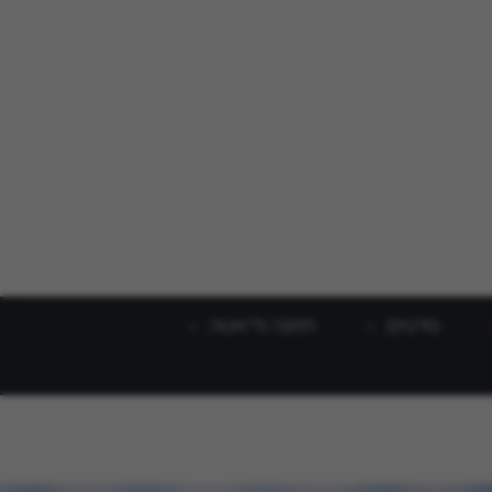
סלטים
תזונה ודיאטה