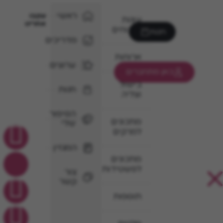
ראשי
עקבו
עוגות
אחרינו
וקינוחים
חנות
מדריכים
ארוחות
ערוצים
כאן מתחברים
בישול
חנות
וצליה
הסיפור
מתכונים
שלי
למרקים
המגזין
מתכונים
לפשטידות
צור
קשר
תוספות