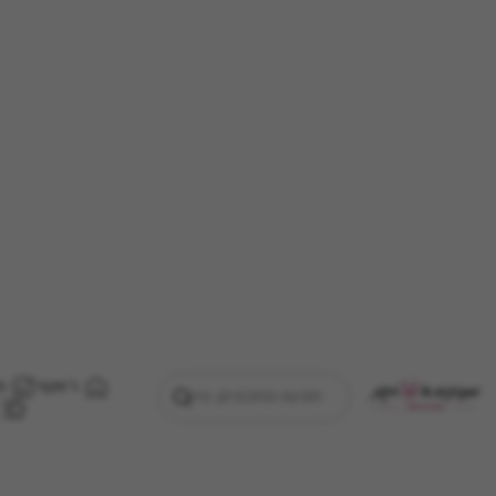
ראשי
מ