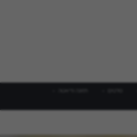
סלטים
תזונה ודיאטה