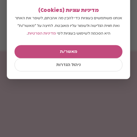
מדיניות עוגיות (Cookies)
אנחנו משתמשים בעוגיות כדי להבין מה אהבתם, לשפר את האתר
ואת חווית הגלישה ולשמור עליו מאובטח. לחיצה על "מאשר/ת"
היא הסכמה לשימוש בעוגיות לפי
מדיניות הפרטיות
.
מאשר/ת
ניהול הגדרות