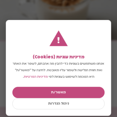
27
הכינו ואהבו
!
מדיניות עוגיות (Cookies)
אנחנו משתמשים בעוגיות כדי להבין מה אהבתם, לשפר את האתר
ואת חווית הגלישה ולשמור עליו מאובטח. לחיצה על "מאשר/ת"
היא הסכמה לשימוש בעוגיות לפי
מדיניות הפרטיות
.
מאשר/ת
ניהול הגדרות