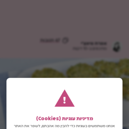
67 תגובות
אפרת סיאצ'י
מתכונים ב-10 דקות
!
מדיניות עוגיות (Cookies)
אנחנו משתמשים בעוגיות כדי להבין מה אהבתם, לשפר את האתר