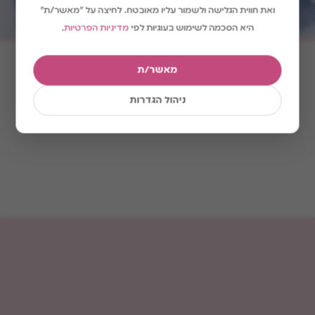
121
הכינו ואהבו
ואת חווית הגלישה ולשמור עליו מאובטח. לחיצה על "מאשר/ת"
היא הסכמה לשימוש בעוגיות לפי
מדיניות הפרטיות
.
מאשר/ת
ניהול הגדרות