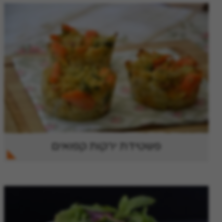
פשטידת ירקות קפואים