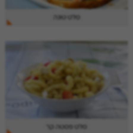
סלט טונה
סלט פסטה קר