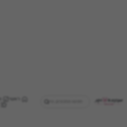
ראשי
מ