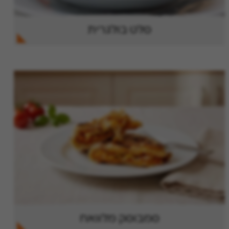
סלט בולגרית
סמבוסק מלוואח