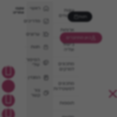
ראשי
עקבו
עוגות
אחרינו
וקינוחים
חנות
מדריכים
ארוחות
ערוצים
כאן מתחברים
בישול
חנות
וצליה
הסיפור
מתכונים
שלי
למרקים
המגזין
מתכונים
לפשטידות
צור
קשר
תוספות