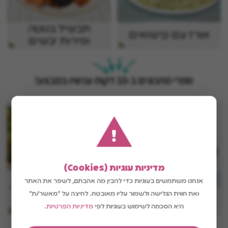
תבשיל בטטה
אורז עם קישואים
ופירות יבשים
!
מדיניות עוגיות (Cookies)
אנחנו משתמשים בעוגיות כדי להבין מה אהבתם, לשפר את האתר
תבשיל תפוחי
ואת חווית הגלישה ולשמור עליו מאובטח. לחיצה על "מאשר/ת"
ברוקולי אפוי
אדמה וערמונים
היא הסכמה לשימוש בעוגיות לפי
מדיניות הפרטיות
.