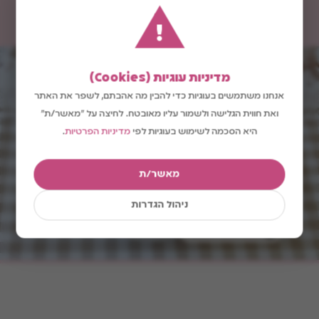
9 תגובות
אפרת סיאצ'י
מתכונים ב-10 דקות
!
מדיניות עוגיות (Cookies)
אנחנו משתמשים בעוגיות כדי להבין מה אהבתם, לשפר את האתר
ואת חווית הגלישה ולשמור עליו מאובטח. לחיצה על "מאשר/ת"
היא הסכמה לשימוש בעוגיות לפי
מדיניות הפרטיות
.
מאשר/ת
ניהול הגדרות
110
הכינו ואהבו