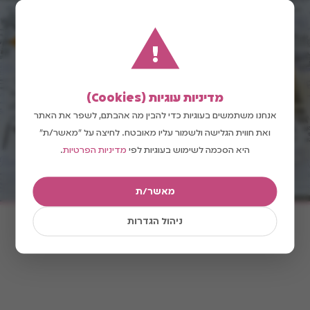
!
מדיניות עוגיות (Cookies)
אנחנו משתמשים בעוגיות כדי להבין מה אהבתם, לשפר את האתר
ואת חווית הגלישה ולשמור עליו מאובטח. לחיצה על "מאשר/ת"
היא הסכמה לשימוש בעוגיות לפי
מדיניות הפרטיות
.
158
הכינו ואהבו
מאשר/ת
ניהול הגדרות