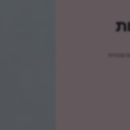
ת
 עגבניות