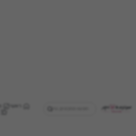
ראשי
מ