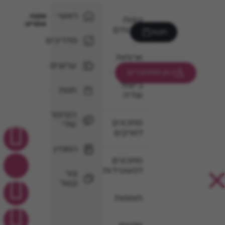
ראשי
עקבו
עוגות
אחרינו
וקינוחים
חנות
מדריכים
ארוחות
ערוצים
כאן מתחברים
בישול
חנות
וצליה
הסיפור
מתכונים
שלי
למרקים
המגזין
מתכונים
לפשטידות
צור
קשר
תוספות