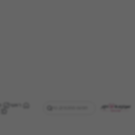
ראשי
מ