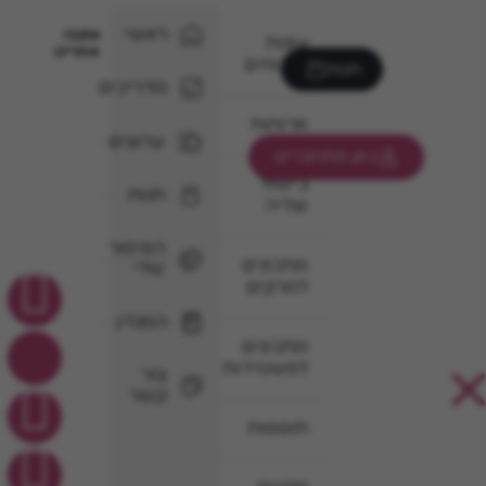
ראשי
עקבו
עוגות
אחרינו
וקינוחים
חנות
מדריכים
ארוחות
ערוצים
כאן מתחברים
בישול
חנות
וצליה
הסיפור
מתכונים
שלי
למרקים
המגזין
מתכונים
לפשטידות
צור
קשר
תוספות