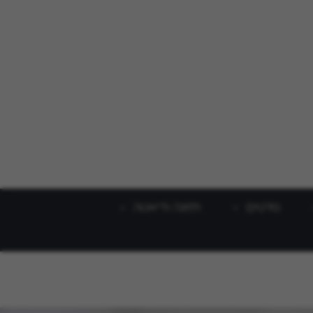
סלטים
תזונה ודיאטה