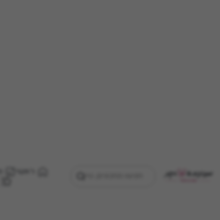
ראשי
מ