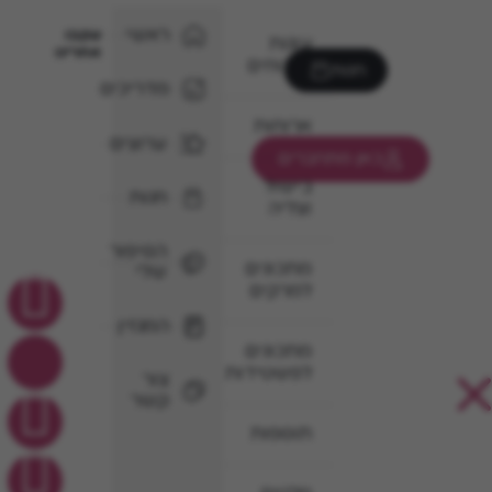
ראשי
עקבו
עוגות
אחרינו
וקינוחים
חנות
מדריכים
ארוחות
ערוצים
כאן מתחברים
בישול
חנות
וצליה
הסיפור
מתכונים
שלי
למרקים
המגזין
מתכונים
לפשטידות
צור
קשר
תוספות