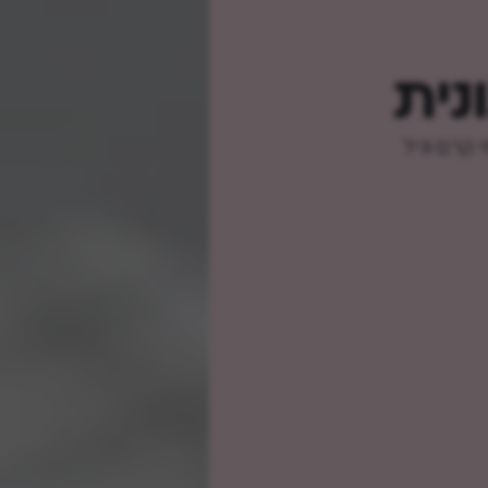
נית
 קרם וניל