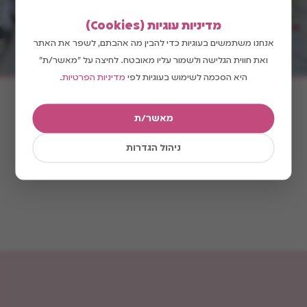
מדיניות עוגיות (Cookies)
אנחנו משתמשים בעוגיות כדי להבין מה אהבתם, לשפר את האתר
34
הכינו ואהבו
ואת חווית הגלישה ולשמור עליו מאובטח. לחיצה על "מאשר/ת"
היא הסכמה לשימוש בעוגיות לפי
מדיניות הפרטיות
.
מאשר/ת
ניהול הגדרות