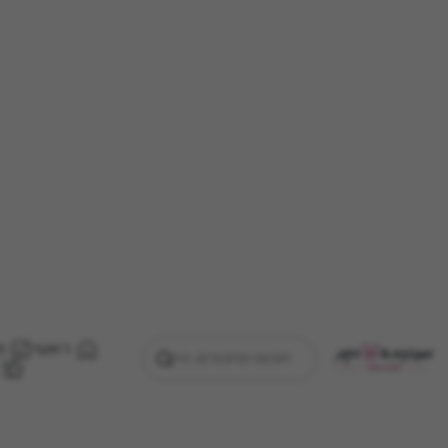
ראשי
מ