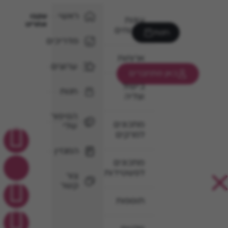
ראשי
עקבו
עוגות
אחרינו
וקינוחים
חנות
מדריכים
ארוחות
ערוצים
כאן מתחברים
בישול
חנות
וצליה
הסיפור
מתכונים
שלי
למרקים
המגזין
מתכונים
לפשטידות
צור
קשר
תוספות