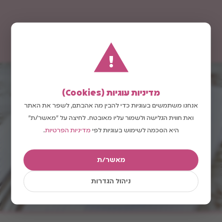
20 תגובות
אפרת סיאצ'י
מתכונים ב-10 דקות
!
מדיניות עוגיות (Cookies)
אנחנו משתמשים בעוגיות כדי להבין מה אהבתם, לשפר את האתר
ואת חווית הגלישה ולשמור עליו מאובטח. לחיצה על "מאשר/ת"
היא הסכמה לשימוש בעוגיות לפי
מדיניות הפרטיות
.
מאשר/ת
ניהול הגדרות
33
הכינו ואהבו