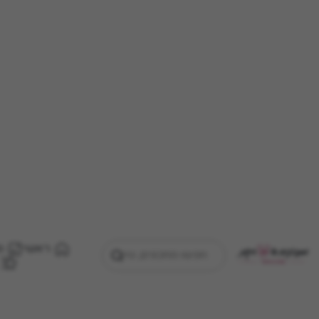
ראשי
מ