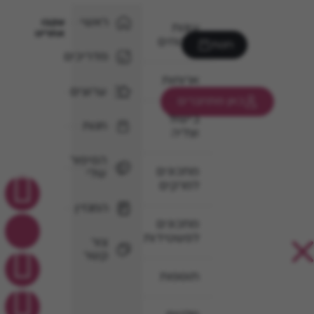
ראשי
עקבו
עוגות
אחרינו
וקינוחים
חנות
מדריכים
ארוחות
ערוצים
כאן מתחברים
בישול
חנות
וצליה
הסיפור
מתכונים
שלי
למרקים
המגזין
מתכונים
לפשטידות
צור
קשר
תוספות