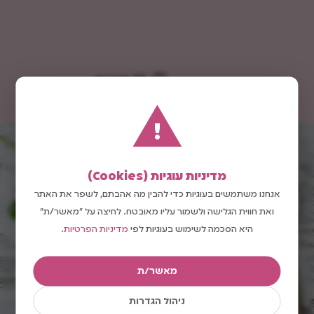
88 תגובות
אפרת סיאצ'י
מתכונים ב-10 דקות
!
מדיניות עוגיות (Cookies)
אנחנו משתמשים בעוגיות כדי להבין מה אהבתם, לשפר את האתר
ואת חווית הגלישה ולשמור עליו מאובטח. לחיצה על "מאשר/ת"
היא הסכמה לשימוש בעוגיות לפי
מדיניות הפרטיות
.
מאשר/ת
ניהול הגדרות
234
הכינו ואהבו