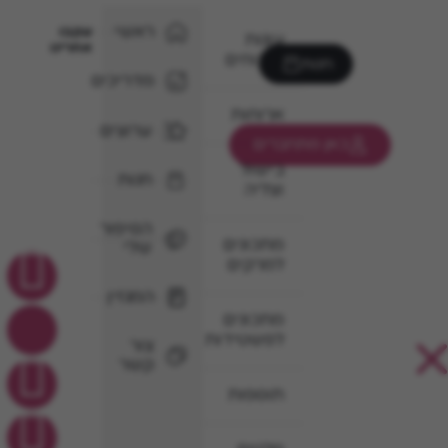
ראשי
עקבו
עוגות
אחרינו
וקינוחים
חנות
מדריכים
ארוחות
ערוצים
כאן מתחברים
בישול
חנות
וצליה
הסיפור
מתכונים
שלי
למרקים
המגזין
מתכונים
לפשטידות
צור
קשר
תוספות