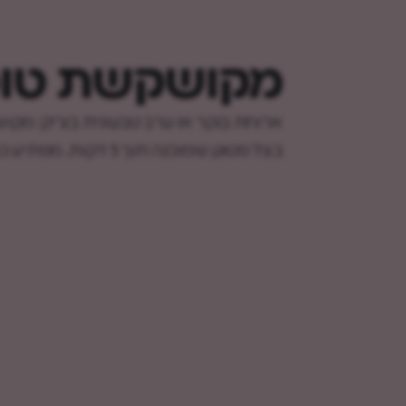
מקושקשת טופ
ארוחת בוקר או ערב טבעונית בצ'יק: מקו
בצל מטוגן שמוכנה תוך 5 דקות. מפתיע כמה שזה טעים!