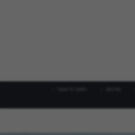
סלטים
תזונה ודיאטה