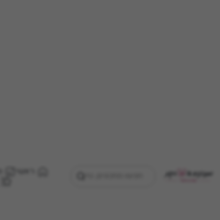
ראשי
מ