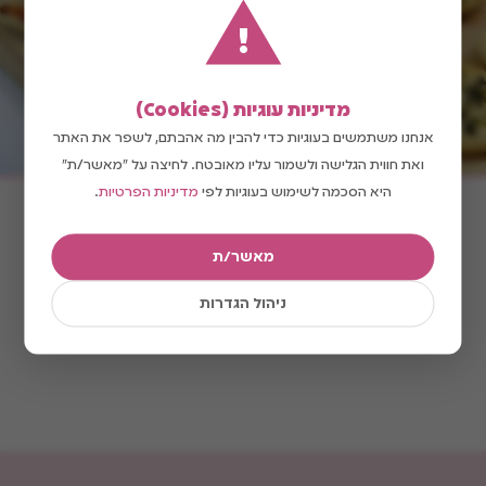
!
מדיניות עוגיות (Cookies)
332
הכינו ואהבו
אנחנו משתמשים בעוגיות כדי להבין מה אהבתם, לשפר את האתר
ואת חווית הגלישה ולשמור עליו מאובטח. לחיצה על "מאשר/ת"
היא הסכמה לשימוש בעוגיות לפי
מדיניות הפרטיות
.
מאשר/ת
ניהול הגדרות