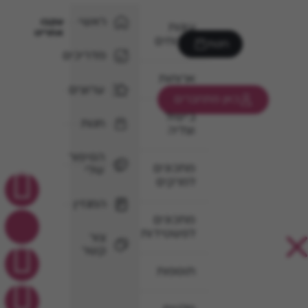
ראשי
עקבו
עוגות
אחרינו
וקינוחים
חנות
מדריכים
ארוחות
ערוצים
כאן מתחברים
בישול
חנות
וצליה
הסיפור
מתכונים
שלי
למרקים
המגזין
מתכונים
לפשטידות
צור
קשר
תוספות