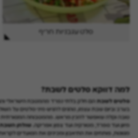
סלט עגבניות חריף
למה דווקא סלטים לשבת?
סלטים לשבת
הם חלק בלתי נפרד מהמטבח הישראלי והם 
בערב וביום שבת עצמו, נוהגים להגיש מיני סלטים על השול
טובה וקלה שאפשר להכין מראש. מהמטבוחה המסורתית ועד 
מיוון ועד ספרד, מטורקיה ועד צפון אפריקה.
שולחן השבת 
מגוונות, פותחים את התיאבון ומכינים את הסועדים לקראת