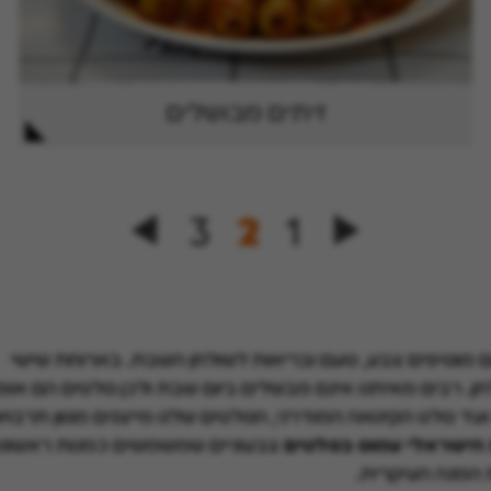
זיתים מבושלים
3
2
1
מוסיפים צבע, טעם ובריאות לשולחן השבת. בארוחת שישי
חן. רבים מאיתנו אינם מבשלים ביום שבת ולכן סלטים הם אופ
סלט הקינואה המודרני, הסלטים שלנו מייצגים מגוון תרבויו
הישראלי עמוס בסלטים
צבעוניים שמשמשים כמנות ראשונו
 המנה העיקרית.