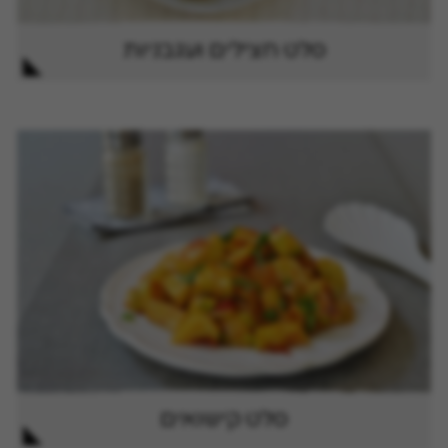
סלט חצילים ועגבניות
סלט קישואים