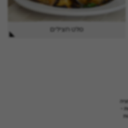
סלט חצילים
ציה
ת -
ת