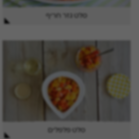
סלט גזר חריף
סלט פלפלים