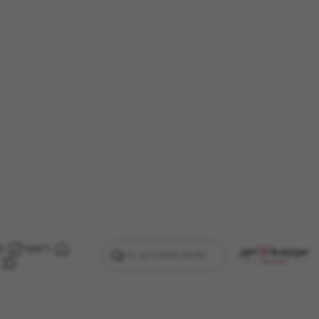
ראשי
מ