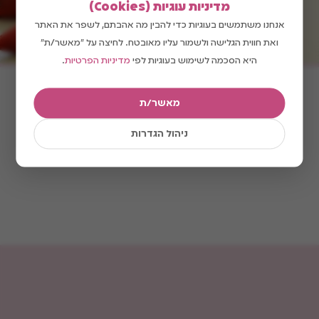
מדיניות עוגיות (Cookies)
אנחנו משתמשים בעוגיות כדי להבין מה אהבתם, לשפר את האתר
160
הכינו ואהבו
ואת חווית הגלישה ולשמור עליו מאובטח. לחיצה על "מאשר/ת"
היא הסכמה לשימוש בעוגיות לפי
מדיניות הפרטיות
.
מאשר/ת
ניהול הגדרות