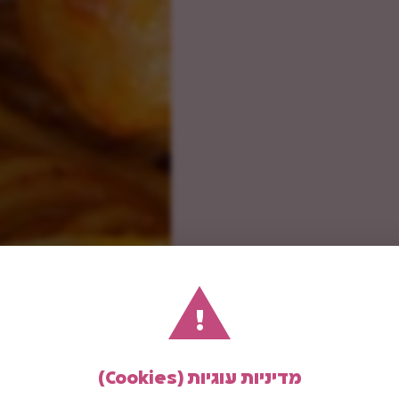
!
מדיניות עוגיות (Cookies)