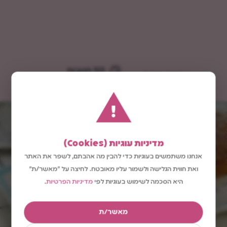
513 תגובות
אפרת סיאצ'י
מתכונים ב-10 דקות
!
מדיניות עוגיות (Cookies)
אנחנו משתמשים בעוגיות כדי להבין מה אהבתם, לשפר את האתר
ואת חווית הגלישה ולשמור עליו מאובטח. לחיצה על "מאשר/ת"
היא הסכמה לשימוש בעוגיות לפי
מדיניות הפרטיות
.
מאשר/ת