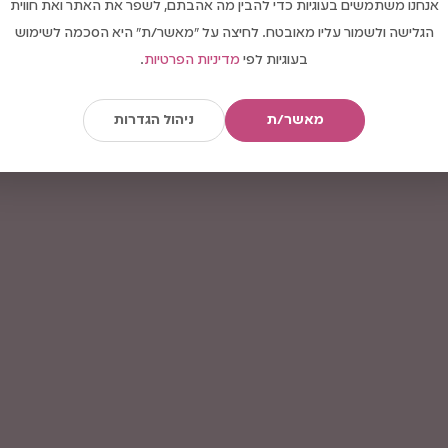
אנחנו משתמשים בעוגיות כדי להבין מה אהבתם, לשפר את האתר ואת חווית
הגלישה ולשמור עליו מאובטח. לחיצה על "מאשר/ת" היא הסכמה לשימוש
בעוגיות לפי
מדיניות הפרטיות
.
מאשר/ת
ניהול הגדרות