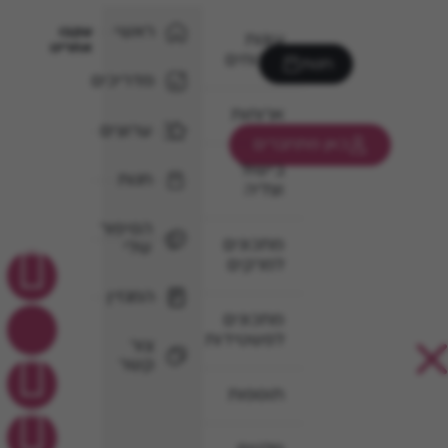
ראשי
עקבו
עוגות
אחרינו
וקינוחים
חנות
מדריכים
ארוחות
ערוצים
כאן מתחברים
בישול
חנות
וצליה
הסיפור
מתכונים
שלי
למרקים
המגזין
מתכונים
לפשטידות
צור
קשר
תוספות