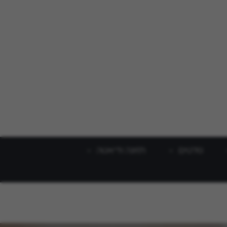
סלטים
תזונה ודיאטה