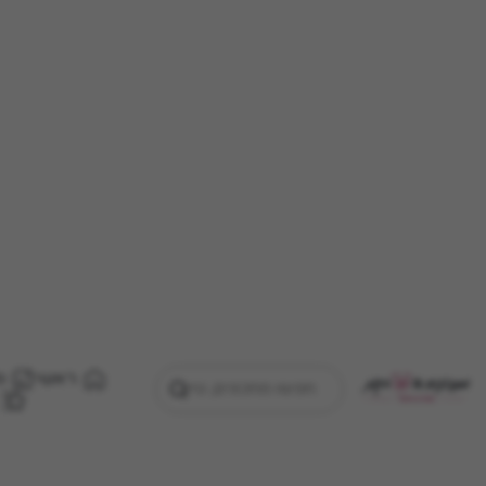
ראשי
מ