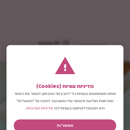
157 תגובות
אפרת סיאצ'י
מתכונים ב-10 דקות
!
מדיניות עוגיות (Cookies)
אנחנו משתמשים בעוגיות כדי להבין מה אהבתם, לשפר את האתר
ואת חווית הגלישה ולשמור עליו מאובטח. לחיצה על "מאשר/ת"
היא הסכמה לשימוש בעוגיות לפי
מדיניות הפרטיות
.
מאשר/ת