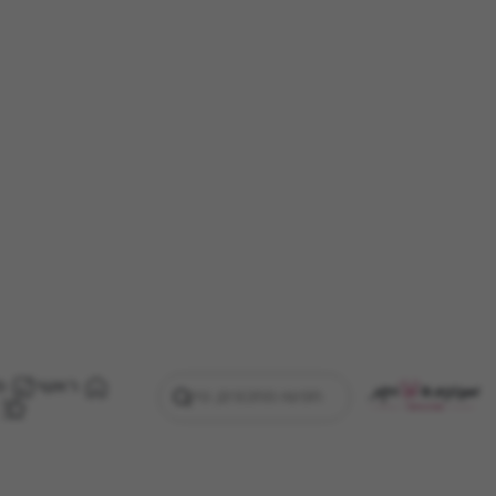
ראשי
מ