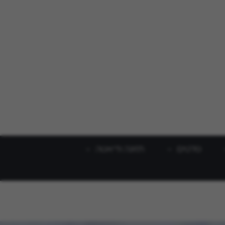
סלטים
תזונה ודיאטה