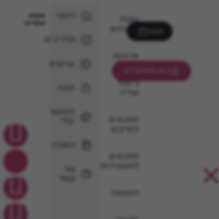
ראשי
עקבו
עוגות
אחרינו
וקינוחים
חנות
מדריכים
ארוחות
ערוצים
כאן מתחברים
בישול
חנות
וצליה
הסיפור
מתכונים
שלי
למרקים
המגזין
מתכונים
לפשטידות
צור
קשר
תוספות