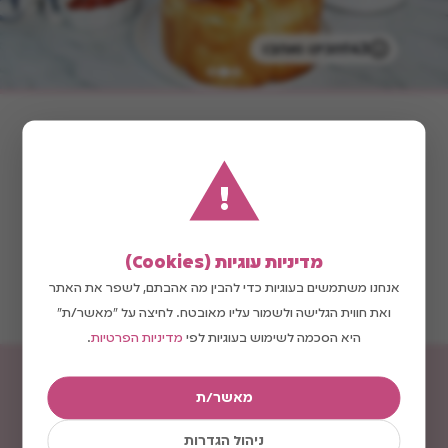
143
הכינו ואהבו
!
מדיניות עוגיות (Cookies)
אנחנו משתמשים בעוגיות כדי להבין מה אהבתם, לשפר את האתר
ואת חווית הגלישה ולשמור עליו מאובטח. לחיצה על "מאשר/ת"
היא הסכמה לשימוש בעוגיות לפי
מדיניות הפרטיות
.
מאשר/ת
ניהול הגדרות