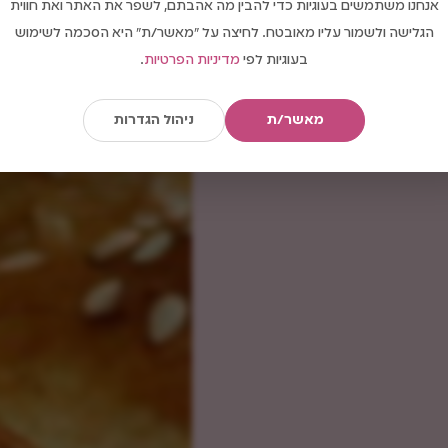
אנחנו משתמשים בעוגיות כדי להבין מה אהבתם, לשפר את האתר ואת חווית
הגלישה ולשמור עליו מאובטח. לחיצה על "מאשר/ת" היא הסכמה לשימוש
בעוגיות לפי
מדיניות הפרטיות
.
מאשר/ת
ניהול הגדרות