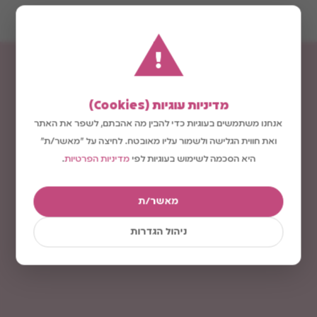
!
מדיניות עוגיות (Cookies)
אנחנו משתמשים בעוגיות כדי להבין מה אהבתם, לשפר את האתר
ואת חווית הגלישה ולשמור עליו מאובטח. לחיצה על "מאשר/ת"
היא הסכמה לשימוש בעוגיות לפי
מדיניות הפרטיות
.
מאשר/ת
ניהול הגדרות