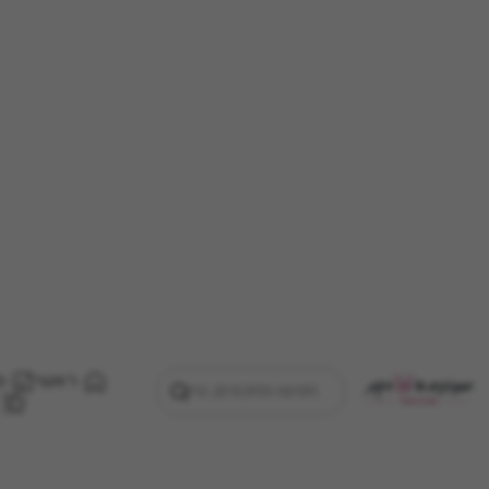
ראשי
מ