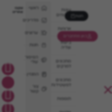
ראשי
עקבו
עוגות
אחרינו
וקינוחים
חנות
מדריכים
ארוחות
ערוצים
כאן מתחברים
בישול
חנות
וצליה
הסיפור
מתכונים
שלי
למרקים
המגזין
מתכונים
לפשטידות
צור
קשר
תוספות