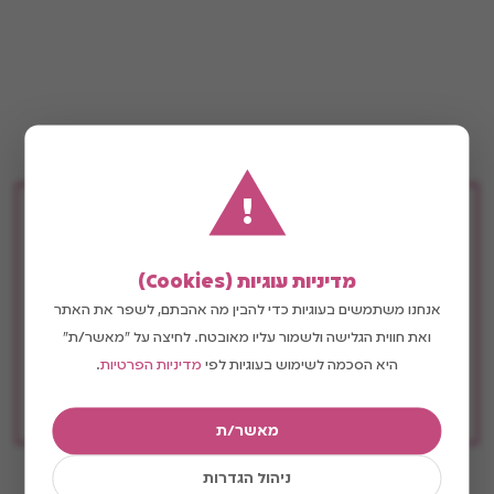
אהבתם? שתפו את המתכון
!
מדיניות עוגיות (Cookies)
הכנתי ואהבתי
פייסבוק
וואטסאפ
אנחנו משתמשים בעוגיות כדי להבין מה אהבתם, לשפר את האתר
ואת חווית הגלישה ולשמור עליו מאובטח. לחיצה על "מאשר/ת"
היא הסכמה לשימוש בעוגיות לפי
מדיניות הפרטיות
.
מייל
הדפסה
הוספה למחברת
מאשר/ת
ניהול הגדרות