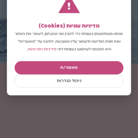
!
מדיניות עוגיות (Cookies)
אנחנו משתמשים בעוגיות כדי להבין מה אהבתם, לשפר את האתר
ואת חווית הגלישה ולשמור עליו מאובטח. לחיצה על "מאשר/ת"
היא הסכמה לשימוש בעוגיות לפי
מדיניות הפרטיות
.
13
הכינו ואהבו
מאשר/ת
ניהול הגדרות