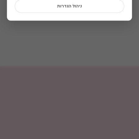
ניהול הגדרות