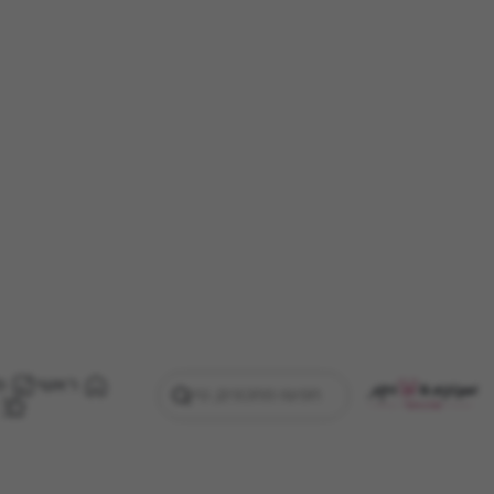
ראשי
מ