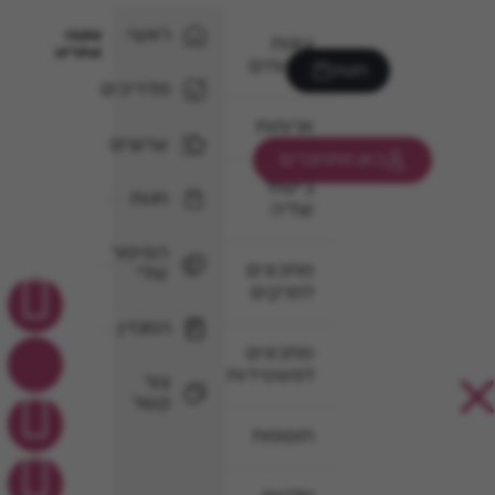
ראשי
עקבו
עוגות
אחרינו
וקינוחים
חנות
מדריכים
ארוחות
ערוצים
כאן מתחברים
בישול
חנות
וצליה
הסיפור
מתכונים
שלי
למרקים
המגזין
מתכונים
לפשטידות
צור
קשר
תוספות