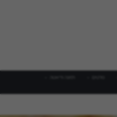
סלטים
תזונה ודיאטה