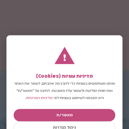
10 תגובות
!
אפרת סיאצ'י
מתכונים ב-10 דקות
מדיניות עוגיות (Cookies)
אנחנו משתמשים בעוגיות כדי להבין מה אהבתם, לשפר את האתר
ואת חווית הגלישה ולשמור עליו מאובטח. לחיצה על "מאשר/ת"
היא הסכמה לשימוש בעוגיות לפי
מדיניות הפרטיות
.
מאשר/ת
ניהול הגדרות