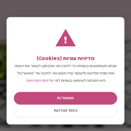
151 תגובות
אפרת סיאצ'י
מתכונים ב-10 דקות
!
מדיניות עוגיות (Cookies)
אנחנו משתמשים בעוגיות כדי להבין מה אהבתם, לשפר את האתר
ואת חווית הגלישה ולשמור עליו מאובטח. לחיצה על "מאשר/ת"
היא הסכמה לשימוש בעוגיות לפי
מדיניות הפרטיות
.
מאשר/ת
ניהול הגדרות
474
הכינו ואהבו