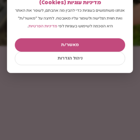
מדיניות עוגיות (Cookies)
אנחנו משתמשים בעוגיות כדי להבין מה אהבתם, לשפר את האתר
ואת חווית הגלישה ולשמור עליו מאובטח. לחיצה על "מאשר/ת"
היא הסכמה לשימוש בעוגיות לפי
מדיניות הפרטיות
.
116
הכינו ואהבו
מאשר/ת
ניהול הגדרות