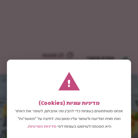
23 תגובות
אפרת סיאצ'י
מתכונים ב-10 דקות
!
מדיניות עוגיות (Cookies)
אנחנו משתמשים בעוגיות כדי להבין מה אהבתם, לשפר את האתר
ואת חווית הגלישה ולשמור עליו מאובטח. לחיצה על "מאשר/ת"
היא הסכמה לשימוש בעוגיות לפי
מדיניות הפרטיות
.