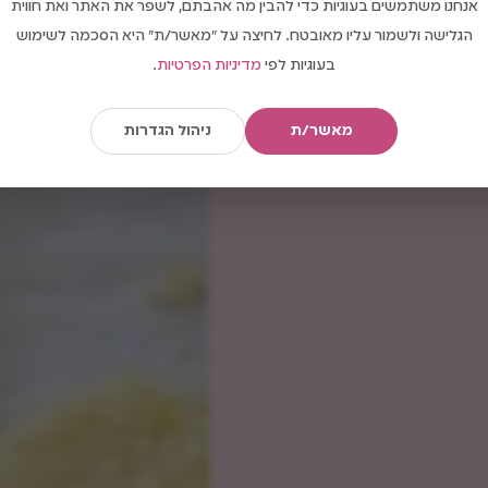
אנחנו משתמשים בעוגיות כדי להבין מה אהבתם, לשפר את האתר ואת חווית
הגלישה ולשמור עליו מאובטח. לחיצה על "מאשר/ת" היא הסכמה לשימוש
בעוגיות לפי
מדיניות הפרטיות
.
מאשר/ת
ניהול הגדרות