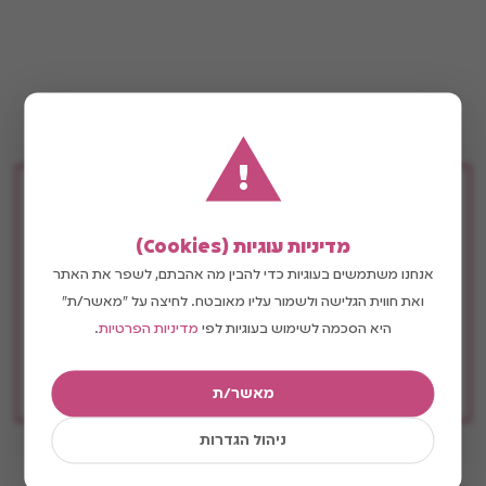
אהבתם? שתפו את המתכון
!
מדיניות עוגיות (Cookies)
אנחנו משתמשים בעוגיות כדי להבין מה אהבתם, לשפר את האתר
הכנתי ואהבתי
פייסבוק
וואטסאפ
ואת חווית הגלישה ולשמור עליו מאובטח. לחיצה על "מאשר/ת"
היא הסכמה לשימוש בעוגיות לפי
מדיניות הפרטיות
.
מייל
הדפסה
הוספה למחברת
מאשר/ת
ניהול הגדרות