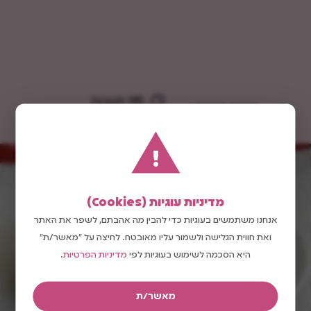
185 תגובות
אפרת סיאצ'י
מתכונים ב-10 דקות
!
מדיניות עוגיות (Cookies)
אנחנו משתמשים בעוגיות כדי להבין מה אהבתם, לשפר את האתר
ואת חווית הגלישה ולשמור עליו מאובטח. לחיצה על "מאשר/ת"
היא הסכמה לשימוש בעוגיות לפי
מדיניות הפרטיות
.
מאשר/ת