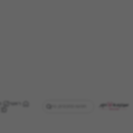
ראשי
מ