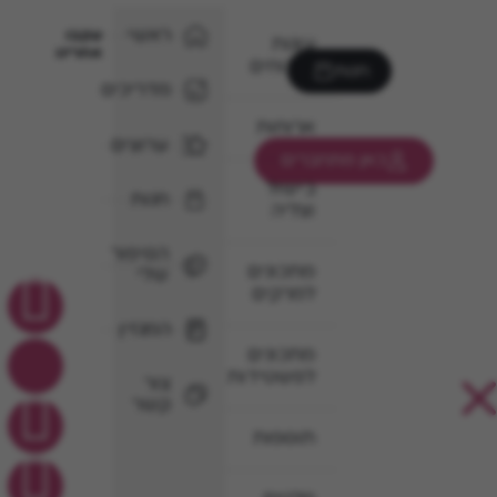
ראשי
עקבו
עוגות
אחרינו
וקינוחים
חנות
מדריכים
ארוחות
ערוצים
כאן מתחברים
בישול
חנות
וצליה
הסיפור
מתכונים
שלי
למרקים
המגזין
מתכונים
לפשטידות
צור
קשר
תוספות