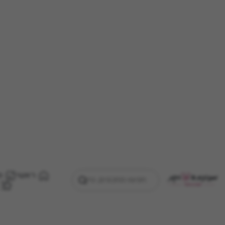
ראשי
מ