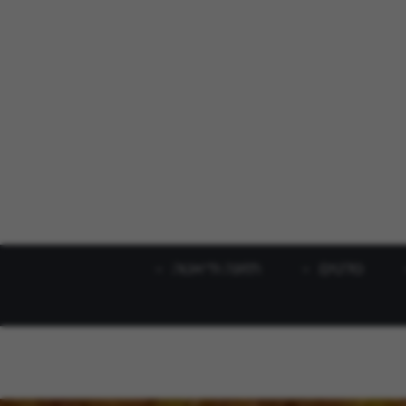
סלטים
תזונה ודיאטה