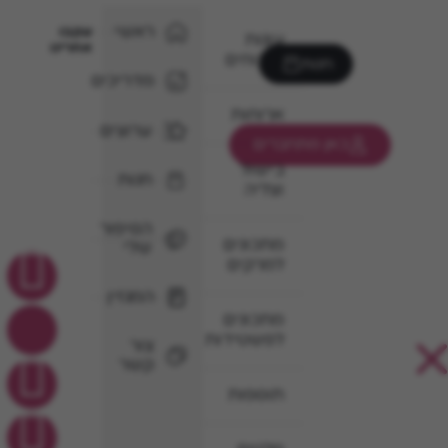
ראשי
עקבו
עוגות
אחרינו
וקינוחים
חנות
מדריכים
ארוחות
ערוצים
כאן מתחברים
בישול
חנות
וצליה
הסיפור
מתכונים
שלי
למרקים
המגזין
מתכונים
לפשטידות
צור
קשר
תוספות