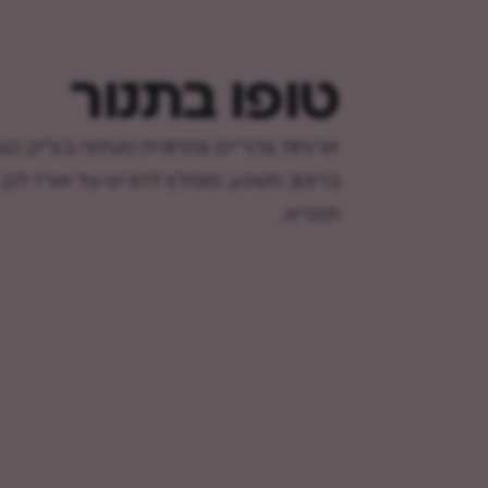
טופו בתנור
ארוחת צהריים צמחונית טעימה בצ'יק: קוב
ברוטב משגע. מומלץ להגיש על אורז לבן 
תפו"א.