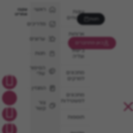
ראשי
עקבו
עוגות
אחרינו
וקינוחים
חנות
מדריכים
ארוחות
ערוצים
כאן מתחברים
בישול
חנות
וצליה
הסיפור
מתכונים
שלי
למרקים
המגזין
מתכונים
לפשטידות
צור
קשר
תוספות