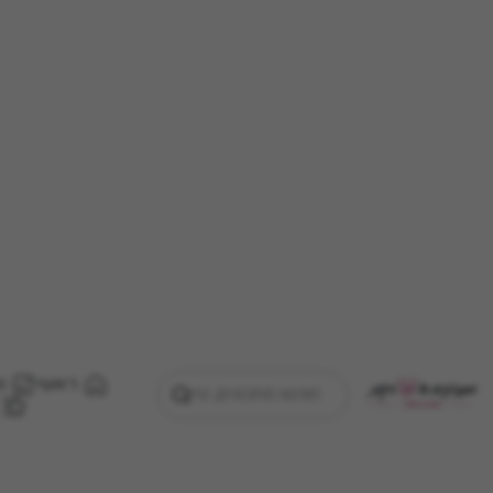
ראשי
מ