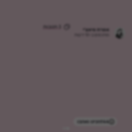
3 תגובות
אפרת סיאצ'י
מתכונים ב-10 דקות
144
הכינו ואהבו