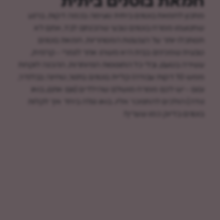
חמאת בוטנים ביתית
מתכון לחמאת בוטנים ביתית טעימה בכמה דקות. ברגע
שתטעמו ממרח בוטנים טבעי שהכנתם לבד, אתם לא
תסתכלו יותר על הצנצנות המסחריות. חמאת בוטנים
טבעית שמכינים בבית היא משהו אחר לגמרי - קרמית,
עשירה בטעם, ובלי כל התוספות המיותרות. ההכנה לוקחת
ממש 10 דקות עבודה! קליית בוטנים בתנור, טחינה בבלנדר,
ובום - יש לכם ממרח מושלם שהילדים (וגם אתם, בואו
נודה) הולכים להתמכר אליו. בואו נגלה ביחד איך לקלות
בוטנים בדיוק כמו שצריך!