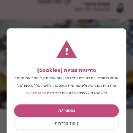
100 תגובות
אפרת סיאצ'י
מתכונים ב-10 דקות
!
מדיניות עוגיות (Cookies)
אנחנו משתמשים בעוגיות כדי להבין מה אהבתם, לשפר את האתר
ואת חווית הגלישה ולשמור עליו מאובטח. לחיצה על "מאשר/ת"
היא הסכמה לשימוש בעוגיות לפי
מדיניות הפרטיות
.
126
הכינו ואהבו
מאשר/ת
ניהול הגדרות