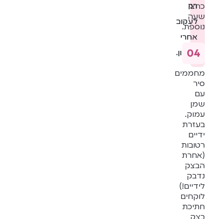
רק
האוור
כחצי
שעה
לעקוב
נוספת.
3.
אחרי
ידיים
רטוב
מתכון.
חובה
מחממים
הסוד
סיר
לעיצ
עם
זלבי
שמן
מרוק
עמוק.
בעזרת
-
ידיים
תמיד
רטובות
עבדו
(אחרת
עם
הבצק
ידיים
נדבק
לידיים!)
רטוב
לוקחים
במים
חתיכת
קרים
בצק