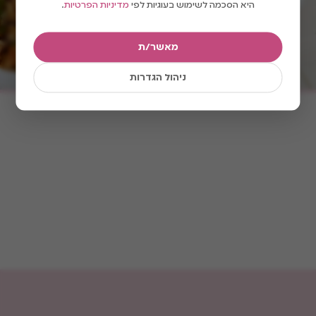
היא הסכמה לשימוש בעוגיות לפי
מדיניות הפרטיות
.
מאשר/ת
128
הכינו ואהבו
ניהול הגדרות