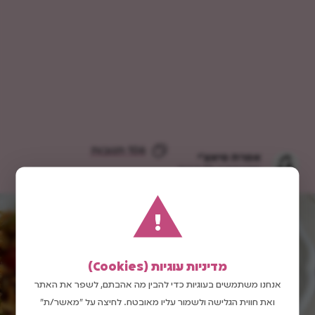
106 תגובות
אפרת סיאצ'י
מתכונים ב-10 דקות
!
מדיניות עוגיות (Cookies)
אנחנו משתמשים בעוגיות כדי להבין מה אהבתם, לשפר את האתר
ואת חווית הגלישה ולשמור עליו מאובטח. לחיצה על "מאשר/ת"